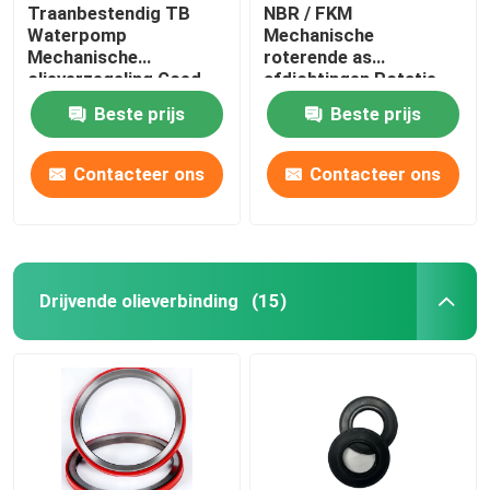
Traanbestendig TB
NBR / FKM
Waterpomp
Mechanische
Mechanische
roterende as
olieverzegeling Goed
afdichtingen Rotatie
smeren
CW / CCW
Beste prijs
Beste prijs
Contacteer ons
Contacteer ons
Drijvende olieverbinding
(15)