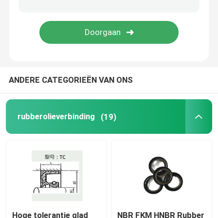
hydraulische cilinderverbinding
douane plastic delen
ANDERE CATEGORIEËN VAN ONS
Onderdelen voor rubber voor auto's
Gestalte gegeven Verzegelende Ring
rubberolieverbinding
(19)
Verpakkingsproducten van rubber
Asafdichting aandrijfas
Hoge tolerantie glad
NBR FKM HNBR Rubber