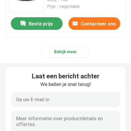
Prijs：negotiable
De Verbinding van de versnellingsbakolie
Beste prijs
Contacteer ons
Motoroliezegel
Bekijk meer
Op maat gemaakte O-ringen
Rubberen O-ring
Laat een bericht achter
We bellen je snel terug!
de uitrusting van de klepverbinding
Luchtcilinderdichtingen
DE VERBINDING VAN DE WATERpomp