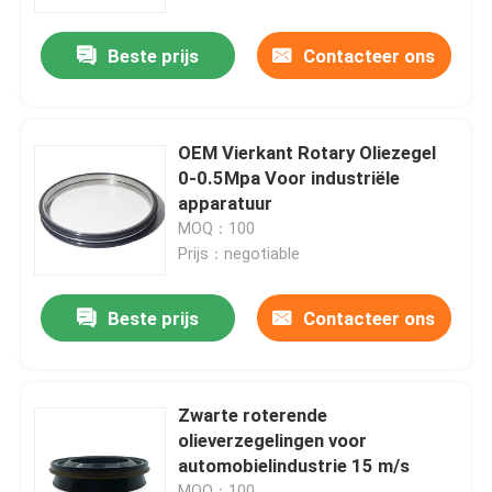
Beste prijs
Contacteer ons
Fabrieksreis
Kwaliteitscontrole
OEM Vierkant Rotary Oliezegel
0-0.5Mpa Voor industriële
Contacteer ons
apparatuur
MOQ：100
Prijs：negotiable
Vraag een offerte aan
Beste prijs
Contacteer ons
rubberolieverbinding
Roterende olieverbinding
Zwarte roterende
olieverzegelingen voor
automobielindustrie 15 m/s
Drijvende olieverbinding
MOQ：100