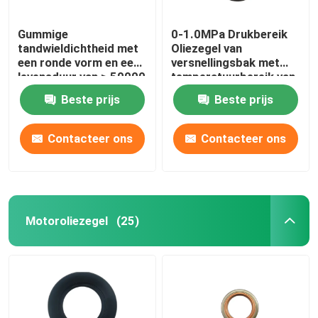
Gummige
0-1.0MPa Drukbereik
tandwieldichtheid met
Oliezegel van
een ronde vorm en een
versnellingsbak met
levensduur van ≥ 50000
temperatuurbereik van
uur
-40C tot 120C
Beste prijs
Beste prijs
Contacteer ons
Contacteer ons
Motoroliezegel
(25)