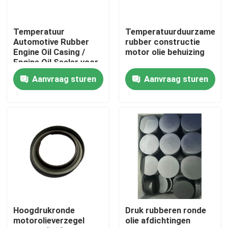
Fabrieksreis
Temperatuur
Temperatuurduurzame
Automotive Rubber
rubber constructie
Engine Oil Casing /
motor olie behuizing
Kwaliteitscontrole
Engine Oil Sealer voor
auto's en
Aanvraag sturen
Aanvraag sturen
vrachtwagens
Contacteer ons
Vraag een offerte aan
rubberolieverbinding
Roterende olieverbinding
Hoogdrukronde
Druk rubberen ronde
motorolieverzegel
olie afdichtingen
Drijvende olieverbinding