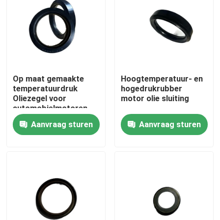
Op maat gemaakte
Hoogtemperatuur- en
temperatuurdruk
hogedrukrubber
Oliezegel voor
motor olie sluiting
automobielmotoren
met uitstekende
Aanvraag sturen
Aanvraag sturen
duurzaamheid
Thuis
Producten
Over ons