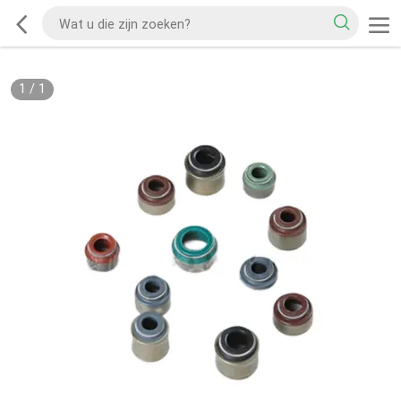
1
/
1