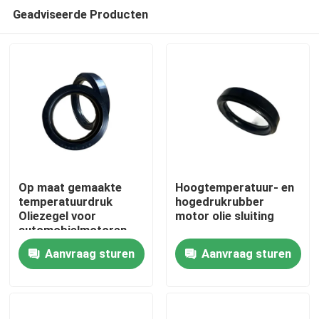
Geadviseerde Producten
Op maat gemaakte
Hoogtemperatuur- en
temperatuurdruk
hogedrukrubber
Oliezegel voor
motor olie sluiting
Thuis
automobielmotoren
met uitstekende
Aanvraag sturen
Aanvraag sturen
duurzaamheid
Producten
Over ons