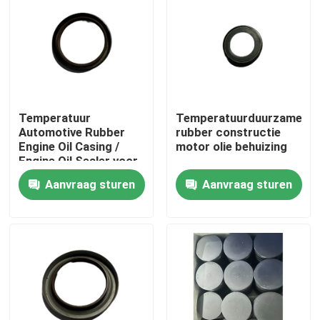
Fabrieksreis
Kwaliteitscontrole
Temperatuur
Temperatuurduurzame
Contacteer ons
Automotive Rubber
rubber constructie
Engine Oil Casing /
motor olie behuizing
Engine Oil Sealer voor
auto's en
Vraag een offerte aan
Aanvraag sturen
Aanvraag sturen
vrachtwagens
rubberolieverbinding
Roterende olieverbinding
Drijvende olieverbinding