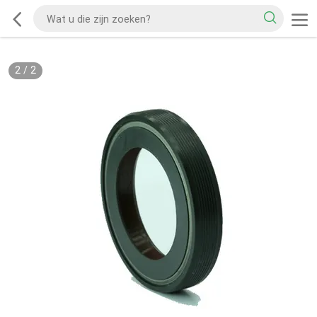
2
/
2