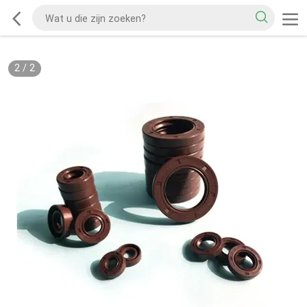
2
/
2