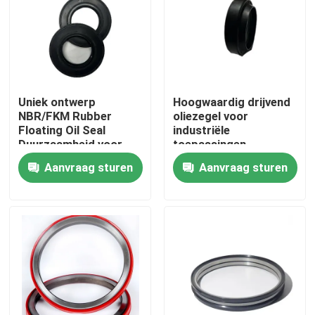
Fabrieksreis
Kwaliteitscontrole
Uniek ontwerp
Hoogwaardig drijvend
NBR/FKM Rubber
oliezegel voor
Contacteer ons
Floating Oil Seal
industriële
Duurzaamheid voor
toepassingen
versnelling
Aanvraag sturen
Aanvraag sturen
Vraag een offerte aan
rubberolieverbinding
Roterende olieverbinding
Drijvende olieverbinding