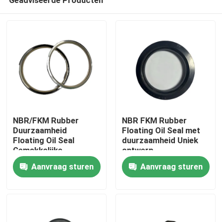
NBR/FKM Rubber
NBR FKM Rubber
Duurzaamheid
Floating Oil Seal met
Floating Oil Seal
duurzaamheid Uniek
Gemakkelijke
ontwerp
Thuis
installatie voor een
Aanvraag sturen
Aanvraag sturen
breed
temperatuurbereik
Producten
Over ons