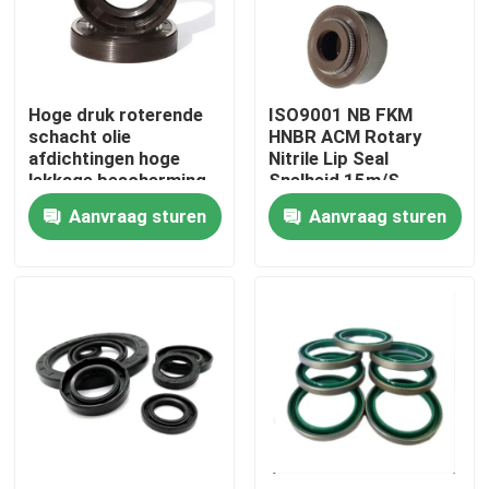
Fabrieksreis
Hoge druk roterende
ISO9001 NB FKM
Kwaliteitscontrole
schacht olie
HNBR ACM Rotary
afdichtingen hoge
Nitrile Lip Seal
lekkage bescherming
Snelheid 15m/S
Contacteer ons
Aanvraag sturen
Aanvraag sturen
Vraag een offerte aan
rubberolieverbinding
Roterende olieverbinding
Drijvende olieverbinding