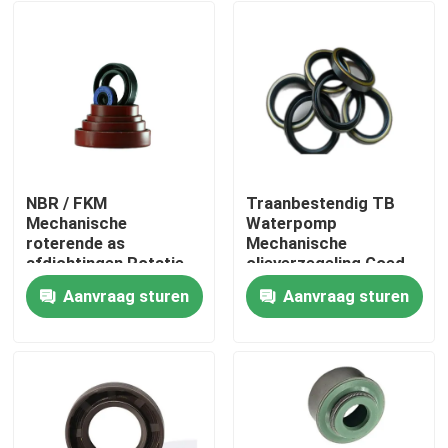
NBR / FKM
Traanbestendig TB
Mechanische
Waterpomp
roterende as
Mechanische
afdichtingen Rotatie
olieverzegeling Goed
CW / CCW
smeren
Aanvraag sturen
Aanvraag sturen
Thuis
Producten
Over ons