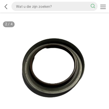
2
/
4